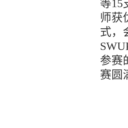
等
15
师获
式，
SWU
参赛
赛圆