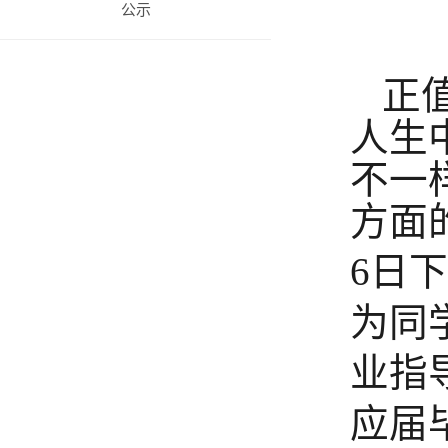
公示
正
人生
不一
方面
6日
下
为同
业指
应届